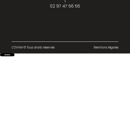
|
02 97 47 56 56
COVAM © Tous droits réservés
Mentions légales