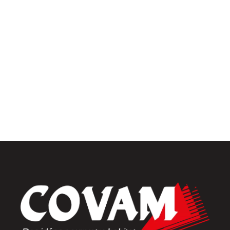
Univers intérieur
Menuiseries intérieures
Placards et dressings
Parquets & vinyles