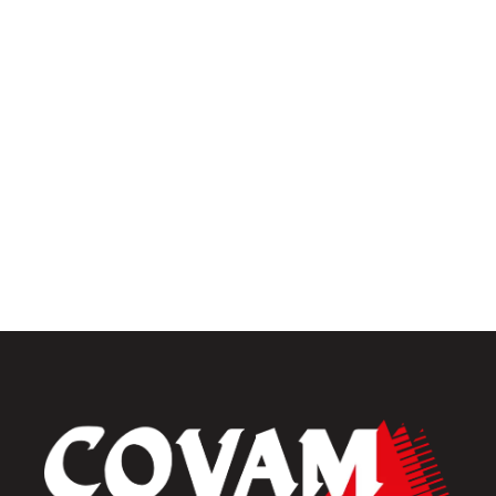
Univers intérieur
Menuiseries intérieures
Placards et dressings
Parquets & vinyles