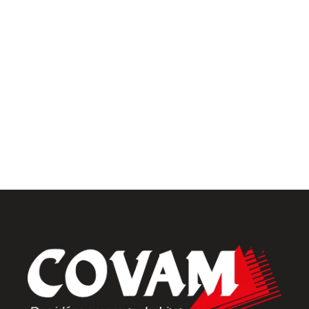
Univers intérieur
Menuiseries intérieures
Placards et dressings
Parquets & vinyles