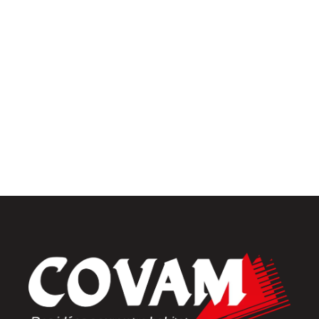
Univers intérieur
Menuiseries intérieures
Placards et dressings
Parquets & vinyles