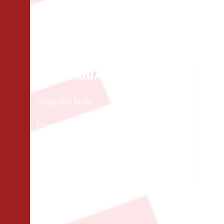
Matériaux
Un
Tous les bois
Men
ext
Panneaux & dalles
Te
Isolation
Per
Cloisons