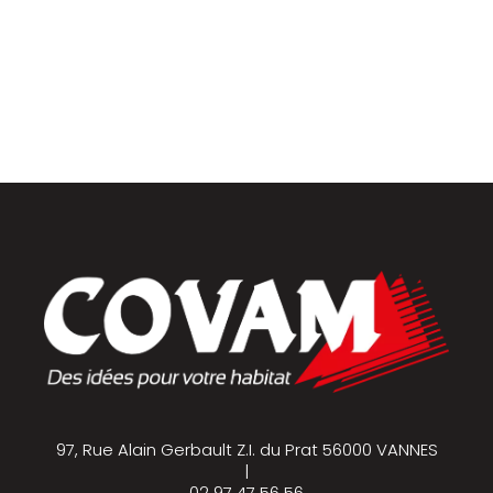
Placards et dressings
Parquets & vinyles
97, Rue Alain Gerbault Z.I. du Prat 56000 VANNES
|
02 97 47 56 56