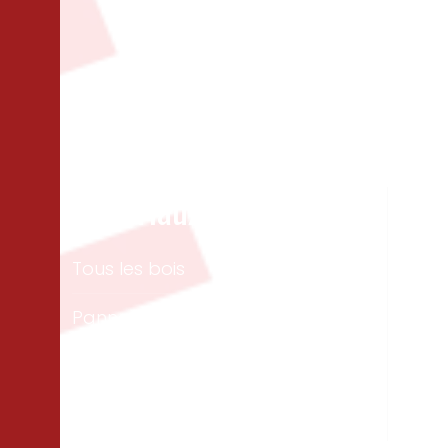
Matériaux
Un
Tous les bois
Men
ext
Panneaux & dalles
Te
Isolation
Per
Cloisons