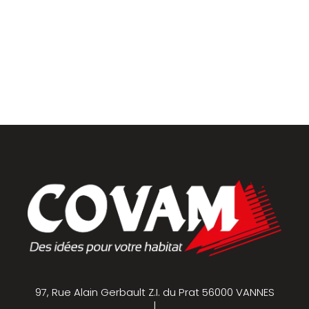
Placards et dressings
Parquets & vinyles
97, Rue Alain Gerbault Z.I. du Prat 56000 VANNES
|