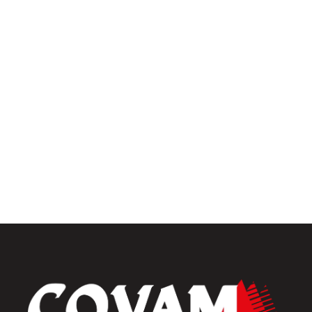
Pergolas
Univers intérieur
Menuiseries intérieures
Placards et dressings
Parquets & vinyles