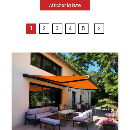
1
2
3
4
5
>
...