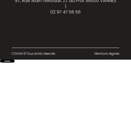
97, Rue Alain Gerbault Z.I. du Prat 56000 VANNES
|
02 97 47 56 56
COVAM © Tous droits réservés
Mentions légales