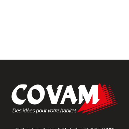
Menuiseries intérieures
Placards et dressings
Parquets & vinyles