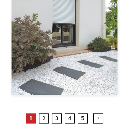
1
2
3
4
5
>
...